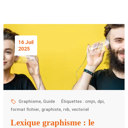
16 Juil
2025
Graphisme
,
Guide
Étiquettes :
cmjn
,
dpi
,
format fichier
,
graphiste
,
rvb
,
vectoriel
Lexique graphisme : le