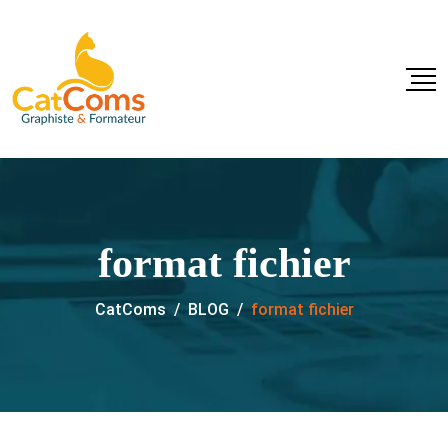
format fichier
CatComs
/
BLOG
/
format fichier