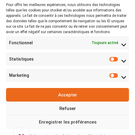
06 13 41 74 38
Pour offrir les meilleures expériences, nous utilisons des technologies
telles que les cookies pour stocker et/ou accéder aux informations des
appareils. Le fait de consentir à ces technologies nous permettra de traiter
des données telles que le comportement de navigation ou les ID uniques
Liens Utiles
sur ce site. Le fait de ne pas consentir ou de retirer son consentement peut
avoir un effet négatif sur certaines caractéristiques et fonctions.
Blog
Fonctionnel
Toujours activé
Contact
Statistiques
S
Politique de confidentialité
t
Marketing
M
a
Politique de cookies
a
t
Accepter
r
i
k
s
Refuser
e
t
t
Enregistrer les préférences
i
@2026 I Création par CatComs - toute
i
q
reproduction est interdite