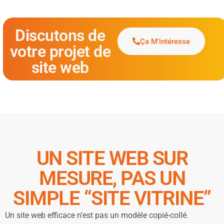
Discutons de
Ça M'intéresse
votre projet de
site web
UN SITE WEB SUR
MESURE, PAS UN
SIMPLE “SITE VITRINE”
Un site web efficace n’est pas un modèle copié-collé.