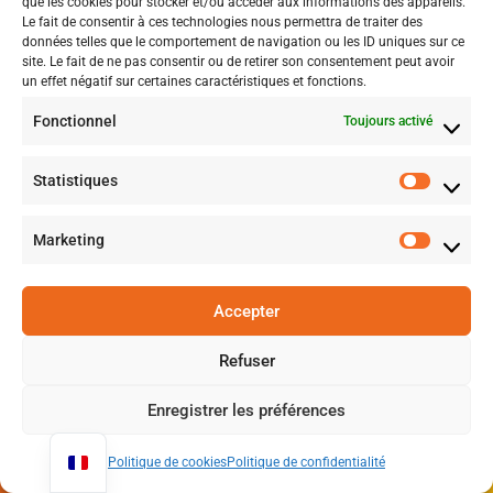
que les cookies pour stocker et/ou accéder aux informations des appareils.
Le fait de consentir à ces technologies nous permettra de traiter des
données telles que le comportement de navigation ou les ID uniques sur ce
Dans les deux cas, l’objectif reste le même :
site. Le fait de ne pas consentir ou de retirer son consentement peut avoir
un effet négatif sur certaines caractéristiques et fonctions.
un site clair, crédible et adapté à votre réalité
, pas un
site “pour faire comme les autres”.
Fonctionnel
Toujours activé
Statistiques
En savoir plus sur “pourquoi un site
Marketing
doit être pensé pour des visiteurs réels ?”
lisez notre article
Accepter
Votre site web est invisible ?
Refuser
Faire le
Enregistrer les préférences
Faire Analyser
point sur
Mon Site
Politique de cookies
Politique de confidentialité
mon site