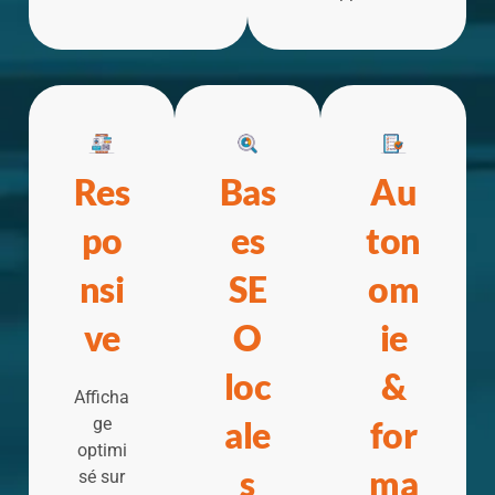
Res
Bas
Au
po
es
ton
nsi
SE
om
ve
O
ie
loc
&
Afficha
ge
ale
for
optimi
s
ma
sé sur