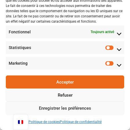
que les cookies pour stocker et/ou accéder aux informations des appareils.
s
Le fait de consentir à ces technologies nous permettra de traiter des
u
données telles que le comportement de navigation ou les ID uniques sur ce
site. Le fait de ne pas consentir ou de retirer son consentement peut avoir
r
un effet négatif sur certaines caractéristiques et fonctions.
m
Fonctionnel
Toujours activé
o
Statistiques
n
L
Marketing
o
g
Accepter
o
a
Refuser
c
Enregistrer les préférences
t
u
Politique de cookies
Politique de confidentialité