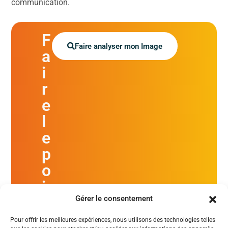
communication.
F
Faire analyser mon Image
a
i
r
e
l
e
p
o
i
n
Gérer le consentement
t
Pour offrir les meilleures expériences, nous utilisons des technologies telles