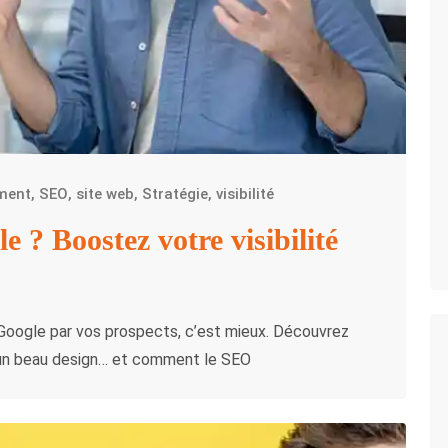
ment
,
SEO
,
site web
,
Stratégie
,
visibilité
le ? Boostez votre visibilité
r Google par vos prospects, c’est mieux. Découvrez
é un beau design… et comment le SEO