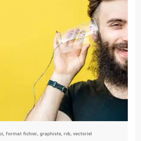
pi
,
format fichier
,
graphiste
,
rvb
,
vectoriel