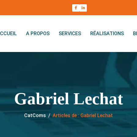
CCUEIL
A PROPOS
SERVICES
RÉALISATIONS
B
Gabriel Lechat
CatComs
/
Articles de : Gabriel Lechat